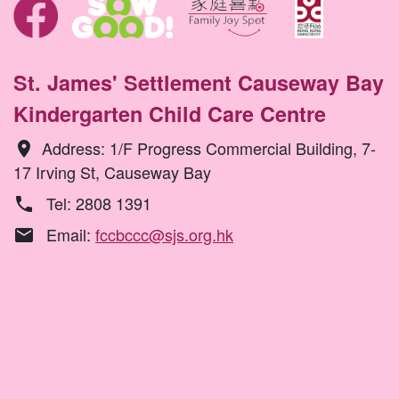
St. James' Settlement Causeway Bay
Kindergarten Child Care Centre
Address: 1/F Progress Commercial Building, 7-
location_on
17 Irving St, Causeway Bay
Tel: 2808 1391
phone
Email:
fccbccc@sjs.org.hk
email