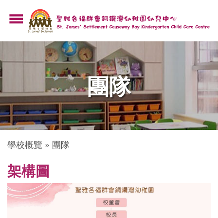
移
menu
至
主
內
容
團隊
導
學校概覽
團隊
航
架構圖
連
結